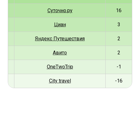
Суточно.ру
16
Циан
3
Яндекс Путешествия
2
Авито
2
OneTwoTrip
-1
City travel
-16