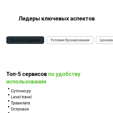
Лидеры ключевых аспектов
Удобство сервиса
Условия бронирования
Ценова
Топ-5 сервисов
по удобству
использования
Суточно.ру
Level travel
Травелата
Островок