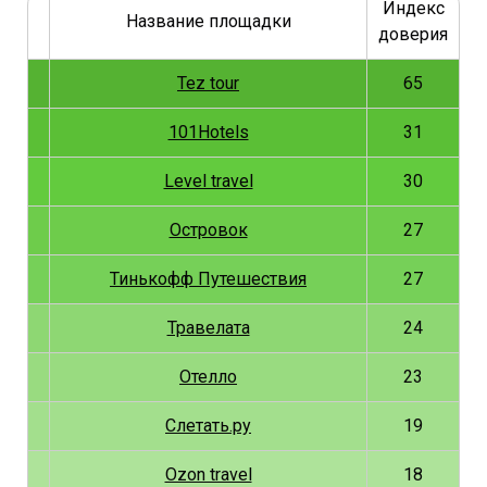
Индекс
о
Название площадки
доверия
Tez tour
65
101Hotels
31
Level travel
30
Островок
27
Тинькофф Путешествия
27
Травелата
24
Отелло
23
Слетать.ру
19
Ozon travel
18