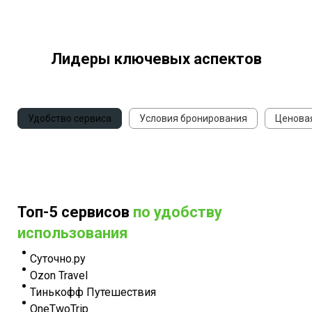
Лидеры ключевых аспектов
Удобство сервиса
Условия бронирования
Ценова
Топ-5 сервисов
по удобству
использования
Суточно.ру
Ozon Travel
Тинькофф Путешествия
OneTwoTrip